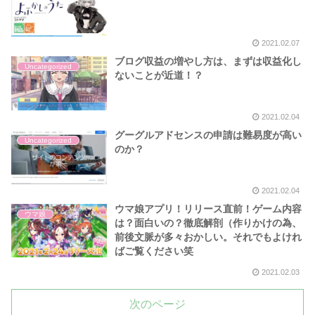
2021.02.07
ブログ収益の増やし方は、まずは収益化し
Uncategorized
ないことが近道！？
2021.02.04
グーグルアドセンスの申請は難易度が高い
Uncategorized
のか？
2021.02.04
ウマ娘アプリ！リリース直前！ゲーム内容
ウマ娘
は？面白いの？徹底解剖（作りかけの為、
前後文脈が多々おかしい。それでもよけれ
ばご覧ください笑
2021.02.03
次のページ