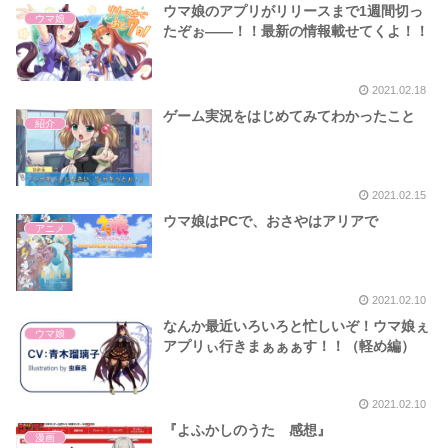
ウマ娘のアプリがリリースまで1週間切っ
ウマ娘
たぞぉ――！！最新の情報載せてくよ！！
2021.02.18
ゲーム実況をはじめてみてわかったこと
紹介
2021.02.15
ウマ娘はPCで、おさやはアリアで
アニメ
2021.02.10
なんか最近いろいろと忙しいぞ！ウマ娘ぇ
ウマ娘
アプリぃ行きまぁぁぁす！！（軽め編）
2021.02.10
『よふかしのうた 感想』
漫画