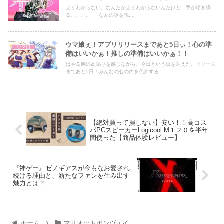
よくわからない。なんだかよくわからないんだけど、手が項を繰
る、、、。 なんの話を読...
ウマ娘ぇ！アプリリリースまであと5日ぃ！心の準
ウマ娘
備はいいかぁ！推しの準備はいいかぁ！！
はやる胸の高鳴りを感じながら、今日という日を迎えた。リリース
まであと5日！みんなの心の声を代弁する...
【絶対買って損しない】安い！！高コス
パPCスピーカーLogicool M１２０を半年
間使った【商品体験レビュー】
『神ゲー』ゼノギアスが今もなお愛され
続ける理由と、新たなファンを生み出す
魅力とは？
ホーム
マリオットボンヴォイ