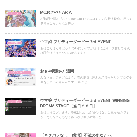
MCおさやとARIA
アニメ
3月5日公開の『ARIA The CREPUSCOLO』の先行上映会に行って
参りました。なんと舞台...
ウマ娘 プリティーダービー 3rd EVENT
ウマ娘
おはこんばんちはっ！ ついにライブが明日に迫り、興奮して今夜
は寝付けそうもないみかんです！ ...
おさや躍動の1週間
おさや（桧山沙耶）
みなさま、ごきげんよう。春の陽気に誘われてひっそりとブログ更
新をしているみかんです。 私ごと...
ウマ娘 プリティーダービー 3rd EVENT WINNING
ウマ娘
DREAM STAGE【当日２８日】
おはようございます。昨夜はなかなか寝付けないと思ったのです
が、そんなこともなくあっさり眠りの淵へと...
【ネタバレなし 感想】不滅のあなたへ
漫画