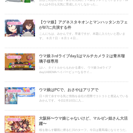
かんは今日も元気に育成したりしなかった...
【ウマ娘】アグネスタキオンとマンハッタンカフェ
ウマ娘
が8/7に共演する件
こんにちは、みかんです。早速ですが、本題に入りたいと思いま
す。 ８月７日・８月１４日...
ウマ娘３rdライブday1はマルチカメラ２は青木瑠
ウマ娘
璃子様専用
はい、タイトルからもわかる通り。 ウマ娘３rdライブ
day1ABEMAペイパービューなるサイ...
ウマ娘はPCで、おさやはアリアで
アニメ
日々持て余すやる気と情熱を会社の窓際でコトコトと煮込んでいる
みかんです。 今日2月10日に入...
大阪杯〜ウマ娘じゃないけど、マルゼン姐さん大活
ウマ娘
躍〜
桜を散らす驟雨に煙る仁川のターフ。今日は重馬場になりそうだ。