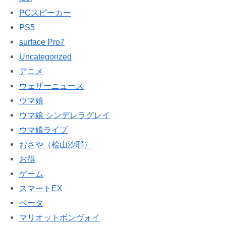
PCスピーカー
PS5
surface Pro7
Uncategorized
アニメ
ウェザーニュース
ウマ娘
ウマ娘 シンデレラグレイ
ウマ娘ライブ
おさや（桧山沙耶）
お得
ゲーム
スマートEX
ベータ
マリオットボンヴォイ