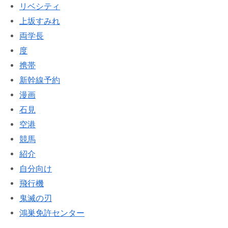
リベシティ
上坂すみれ
両学長
度
携帯
新幹線予約
漫画
石見
空港
競馬
紹介
自分向け
飛行機
鬼滅の刃
鴻巣免許センター