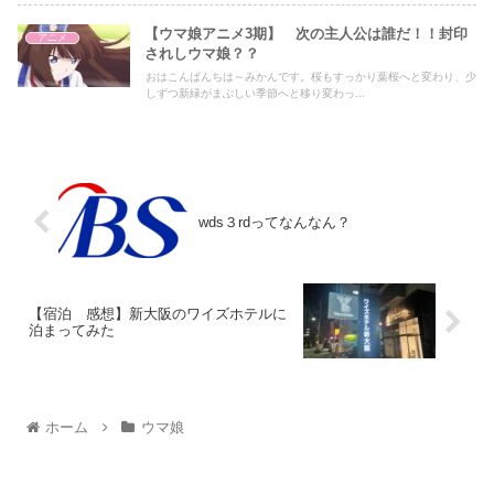
【ウマ娘アニメ3期】 次の主人公は誰だ！！封印
アニメ
されしウマ娘？？
おはこんばんちは～みかんです。桜もすっかり葉桜へと変わり、少
しずつ新緑がまぶしい季節へと移り変わっ...
wds３rdってなんなん？
【宿泊 感想】新大阪のワイズホテルに
泊まってみた
ホーム
ウマ娘