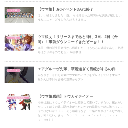
【ウマ娘】3rdイベントDAY1終了
ウマ娘
はい。極まりました、感。 もう始まった瞬間から涙腺が緩むとい
うね……ｗ どうしたんだろ？２０...
ウマ娘ぇ！リリースまであと4日、3日、2日（合
ウマ娘
同）！事前ダウンロードきたぞーぉ！！
本日、母の誕生日旅行から帰還した。（もちろん近場であり、気持
ちばかりのものである） 時節柄仕...
エアグルーヴ先輩、華麗過ぎて目眩がするの件
アニメ
みなさま、今日も元気にウマ娘のアプリをプレイしていますか？
みかんは本日も会社の窓際からプレ...
【ウマ娘感想】トウカイテイオー
Uncategorized
今回は主にトウカイテイオーに着眼して書いていきたい。彼女がい
かにしてぼくの嫁に駆け上がったのかその軌跡を一緒に追っていこ
うではないか？ふっ、そう躊躇うなよ。一緒に見ればこんなの怖く
ない怖くない。さっ、Ｄｏｎ'ｔ ｂｅ ａｆｒａｉｄ, ｔｒｕｓ
ｔ ｍe！！