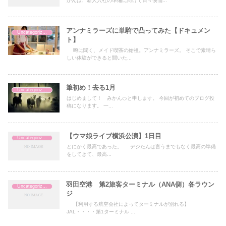
かんは、新人入社の準備に向けて日々懊悩...
アンナミラーズに単騎で凸ってみた【ドキュメン
Uncategorized
ト】
噂に聞く、メイド喫茶の始祖。アンナミラーズ。 そこで素晴ら
しい体験ができると聞いた...
筆初め！去る1月
Uncategorized
はじめまして！ みかん🍊と申します。 今回が初めてのブログ投
稿になります。 一...
【ウマ娘ライブ横浜公演】1日目
Uncategorized
とにかく最高であった。 デジたんは言うまでもなく最高の準備
をしてきて、最高...
羽田空港 第2旅客ターミナル（ANA側）各ラウン
Uncategorized
ジ
【利用する航空会社によってターミナルが別れる】
JAL・・・・第1ターミナル ...