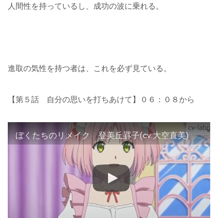
人間性を持っているし、成功の波に乗れる。
進取の気性を持つ者は、これを必ず見ている。
【第５話 自分の思いを打ちあけて】０６：０８から
ぼくたちのリメイク 登美丘罫子(cv:大空直美) 加納美早紀(cv:沢城みゆき) 慈照寺さゆり(cv:赤﨑千夏)