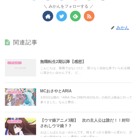
みかんをフォローする
みかん
関連記事
無職転生2期以降【感想】
アニメ
こんにちは、無職ではないけど、 限りなく自由な身でいられる職
に就きたいみかんです。 ど...
MCおさやとARIA
アニメ
3月5日公開の『ARIA The CREPUSCOLO』の先行上映会に行って
参りました。なんと舞台...
【ウマ娘アニメ3期】 次の主人公は誰だ！！封印
アニメ
されしウマ娘？？
おはこんばんちは～みかんです。桜もすっかり葉桜へと変わり、少
しずつ新緑がまぶしい季節へと移り変わっ...