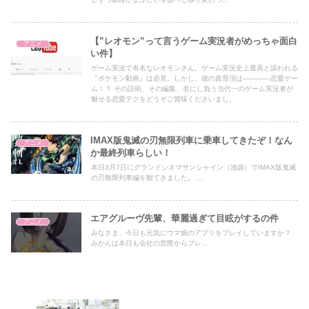
【”レオモン”って言うゲーム実況者がめっちゃ面白
アニメ
い件】
ゲーム実況で有名なレオモンさん。ゲーム実況史上最高と謳われる
『ポケモン動画』は必見。しかし、彼の真骨頂は――――恋愛ゲー
ム！？ その話術、その編集、名にし負う当代一のゲーム実況者が
魅せる恋愛テクをどうぞご賞味くださいまし。
IMAX版鬼滅の刃無限列車に乗車してきたぞ！なん
アニメ
か最終列車らしい！
本日3月7日にグランドシネマサンシャイン（池袋）でIMAX版鬼滅
の刃無限列車編を観てきました。 ...
エアグルーヴ先輩、華麗過ぎて目眩がするの件
アニメ
みなさま、今日も元気にウマ娘のアプリをプレイしていますか？
みかんは本日も会社の窓際からプレ...