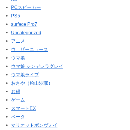
PCスピーカー
PS5
surface Pro7
Uncategorized
アニメ
ウェザーニュース
ウマ娘
ウマ娘 シンデレラグレイ
ウマ娘ライブ
おさや（桧山沙耶）
お得
ゲーム
スマートEX
ベータ
マリオットボンヴォイ