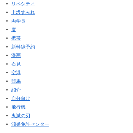
リベシティ
上坂すみれ
両学長
度
携帯
新幹線予約
漫画
石見
空港
競馬
紹介
自分向け
飛行機
鬼滅の刃
鴻巣免許センター