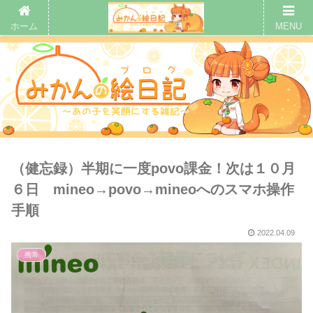
ホーム
MENU
（健忘録）半期に一度povo課金！次は１０月
６日 mineo→povo→mineoへのスマホ操作
手順
2022.04.09
携帯