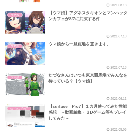
2021.08.18
【ウマ娘】アグネスタキオンとマンハッタ
ウマ娘
ンカフェが8/7に共演する件
2021.07.18
ウマ娘から一旦距離を置きます。
ウマ娘
2021.07.13
たづなさんはいつも東京競馬場でみんなを
ウマ娘
待っている？【ウマ娘】
2021.06.11
【surface Pro7】１カ月使ってみた性能
surface Pro7
感想 ～動画編集・３Dゲーム等もプレイ
してみた～
2021.05.06