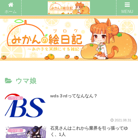
ホーム
MENU
ウマ娘
wds３rdってなんなん？
ウマ娘
2021.08.31
石見さんはこれから業界を引っ張ってゆ
ウマ娘
く、1人