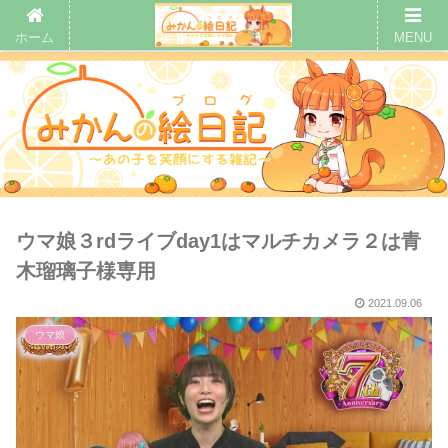
ホーム
MENU
ウマ娘３rdライブday1はマルチカメラ２は青
木瑠璃子様専用
2021.09.06
ウマ娘