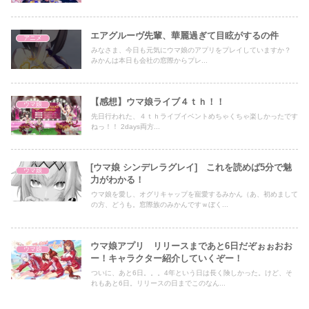
エアグルーヴ先輩、華麗過ぎて目眩がするの件
アニメ
みなさま、今日も元気にウマ娘のアプリをプレイしていますか？
みかんは本日も会社の窓際からプレ...
【感想】ウマ娘ライブ４ｔｈ！！
ウマ娘
先日行われた、４ｔｈライブイベントめちゃくちゃ楽しかったです
ねっ！！ 2days両方...
[ウマ娘 シンデレラグレイ] これを読めば5分で魅
ウマ娘
力がわかる！
ウマ娘を愛し、オグリキャップを寵愛するみかん（あ、初めまして
の方、どうも。窓際族のみかんですｗぼく...
ウマ娘アプリ リリースまであと6日だぞぉぉおお
ウマ娘
ー！キャラクター紹介していくぞー！
ついに、あと6日。。。4年という日は長く険しかった。けど、そ
れもあと6日。リリースの日までこのなん...