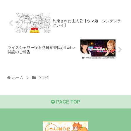
約束された主人公【ウマ娘 シンデレラ
グレイ】
ライスシャワー役石見舞菜香氏がTwitter
開設のご報告
ホーム
ウマ娘
PAGE TOP