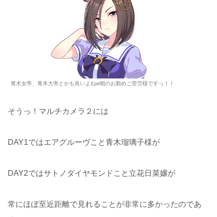
青木女帝、青木大帝とかも良いよねw朝のお勤めご苦労様ですっ！！
そうっ！マルチカメラ２には
DAY1ではエアグルーヴこと青木瑠璃子様が
DAY2ではサトノダイヤモンドこと立花日菜嬢が
常にほぼ至近距離で見れることが非常に多かったのであ