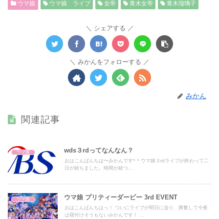
ウマ娘
ウマ娘 ライブ
女帝
青木女帝
青木瑠璃子
シェアする
みかんをフォローする
みかん
関連記事
wds３rdってなんなん？
ウマ娘
おはこんばんちは〜みかんです^ ^ ウマ娘３rdライブが終わって二
日が経ちました。時間が経つ...
ウマ娘 プリティーダービー 3rd EVENT
ウマ娘
おはこんばんちはっ！ ついにライブが明日に迫り、興奮して今夜
は寝付けそうもないみかんです！ ...