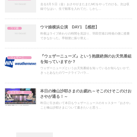
去る3月５日（金）おさやがまたまたMCをやってのける。次は収
録でなはい、生で観客を入れてだ。しかし...
ウマ娘横浜公演 DAY1 【感想】
ウマ娘
昨夜はライブ終わりの時間を見誤り、羽田空港21時発の便に搭乗
できなかった。早朝便に振り替え...
『ウェザーニューズ』という抱腹絶倒のお天気番組
ウェザーニュース
を知っていますか？
ウェザーニューズというお天気番組を知っているか知らないかで、
きっとあなたのワークライフバラ...
本日の檜山沙耶さまのお戯れ～そこのけそこのけお
おさや（桧山沙耶）
さやが通る！～
昨日に引き続いて本日もウェザーニュースのキャスター『おさや』
こと檜山沙耶さまについて書きたいと思う...