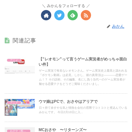
みかんをフォローする
みかん
関連記事
【”レオモン”って言うゲーム実況者がめっちゃ面白
アニメ
い件】
ゲーム実況で有名なレオモンさん。ゲーム実況史上最高と謳われる
『ポケモン動画』は必見。しかし、彼の真骨頂は――――恋愛ゲー
ム！？ その話術、その編集、名にし負う当代一のゲーム実況者が
魅せる恋愛テクをどうぞご賞味くださいまし。
ウマ娘はPCで、おさやはアリアで
アニメ
日々持て余すやる気と情熱を会社の窓際でコトコトと煮込んでいる
みかんです。 今日2月10日に入...
MCおさや 〜リターンズ〜
おさや（桧山沙耶）