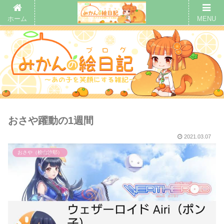
ホーム
MENU
おさや躍動の1週間
2021.03.07
おさや（桧山沙耶）