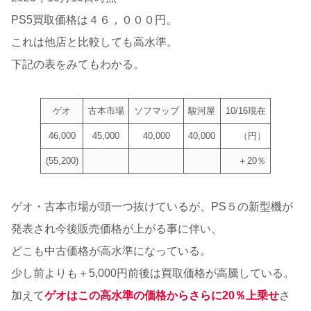
PS5買取価格は４６，０００円。
これは他店と比較しても高水準。
下記の表をみてもわかる。
ゲオ
古本市場
ソフマップ
駿河屋
10/16現在
46,000
45,000
40,000
40,000
（円）
(55,200)
＋20％
ゲオ・古本市場が頭一つ抜けているが、PS５の新型機が
発表され今後販売価格が上がる事に伴い、
どこも中古価格が高水準になっている。
少し前よりも＋5,000円前後は買取価格が高騰している。
加えて
ゲオはこの高水準の価格からさらに20％上乗せ
さ