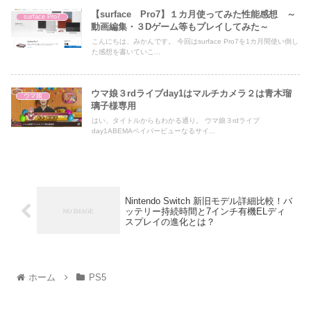
【surface Pro7】１カ月使ってみた性能感想 ～
surface Pro7
動画編集・３Dゲーム等もプレイしてみた～
こんにちは、みかんです。 今回はsurface Pro7を1カ月間使い倒し
た感想を書いていこ...
ウマ娘３rdライブday1はマルチカメラ２は青木瑠
ウマ娘
璃子様専用
はい、タイトルからもわかる通り。 ウマ娘３rdライブ
day1ABEMAペイパービューなるサイ...
Nintendo Switch 新旧モデル詳細比較！バ
ッテリー持続時間と7インチ有機ELディ
スプレイの進化とは？
ホーム
PS5