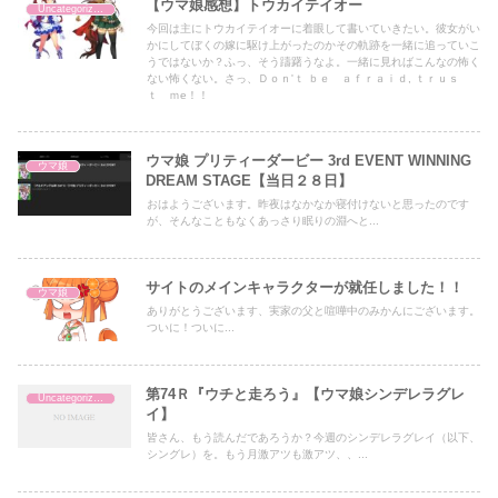
【ウマ娘感想】トウカイテイオー
Uncategorized
今回は主にトウカイテイオーに着眼して書いていきたい。彼女がい
かにしてぼくの嫁に駆け上がったのかその軌跡を一緒に追っていこ
うではないか？ふっ、そう躊躇うなよ。一緒に見ればこんなの怖く
ない怖くない。さっ、Ｄｏｎ'ｔ ｂｅ ａｆｒａｉｄ, ｔｒｕｓ
ｔ ｍe！！
ウマ娘 プリティーダービー 3rd EVENT WINNING
ウマ娘
DREAM STAGE【当日２８日】
おはようございます。昨夜はなかなか寝付けないと思ったのです
が、そんなこともなくあっさり眠りの淵へと...
サイトのメインキャラクターが就任しました！！
ウマ娘
ありがとうございます、実家の父と喧嘩中のみかんにございます。
ついに！ついに...
第74Ｒ『ウチと走ろう』【ウマ娘シンデレラグレ
Uncategorized
イ】
皆さん、もう読んだであろうか？今週のシンデレラグレイ（以下、
シングレ）を。もう月激アツも激アツ、、...