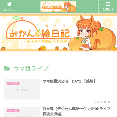
ホーム
MENU
ウマ娘ライブ
ウマ娘横浜公演 DAY1 【感想】
ウマ娘
2022.05.05
前日譚（デジたん戦記〜ウマ娘4thライブ
ウマ娘
横浜公演編）